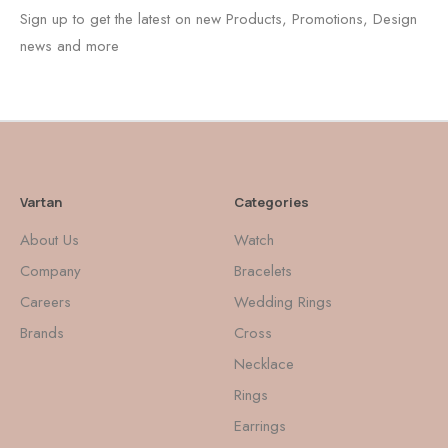
Sign up to get the latest on new Products, Promotions, Design
news and more
Vartan
Categories
About Us
Watch
Company
Bracelets
Careers
Wedding Rings
Brands
Cross
Necklace
Rings
Earrings