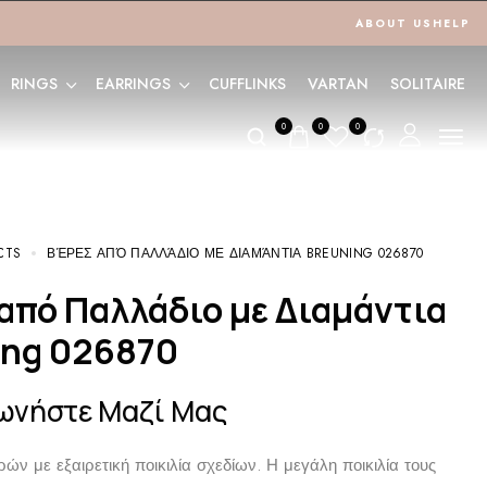
ABOUT US
HELP
RINGS
EARRINGS
CUFFLINKS
VARTAN
SOLITAIRE
0
0
0
CTS
ΒΈΡΕΣ ΑΠΌ ΠΑΛΛΆΔΙΟ ΜΕ ΔΙΑΜΆΝΤΙΑ BREUNING 026870
ing 026870
ωνήστε Μαζί Μας
ών με εξαιρετική ποικιλία σχεδίων. Η μεγάλη ποικιλία τους