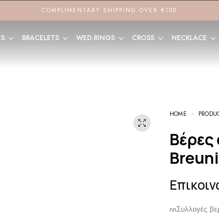
COMPLIMENTARY SHIPPING OVER €100
ES
BRACELETS
WED.RINGS
CROSS
NECKLACE
HOME
PRODU
Βέρες από Παλλάδιο με Διαμάντια
Breun
Επικοιν
nn
Συλλογές βερ