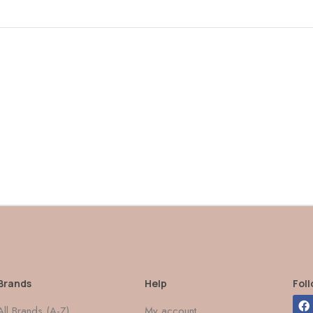
Brands
Help
Fol
All Brands (A-Z)
My account