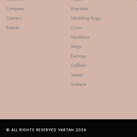
Company
Bracelets
Careers
Wedding Rings
Brands
Cross
Necklace
Rings
Earrings
Cufflinks
Vartan
Solitaire
© ALL RIGHTS RESERVED VARTAN 2026