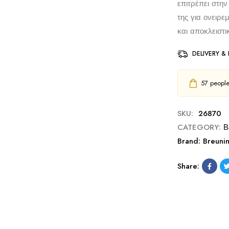
επιτρέπει στην
της για ονειρε
και αποκλειστι
DELIVERY &
57
people 
SKU:
26870
CATEGORY:
Β
Brand:
Breuni
Share: