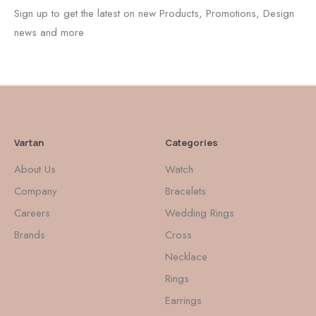
Sign up to get the latest on new Products, Promotions, Design
news and more
Vartan
Categories
About Us
Watch
Company
Bracelets
Careers
Wedding Rings
Brands
Cross
Necklace
Rings
Earrings