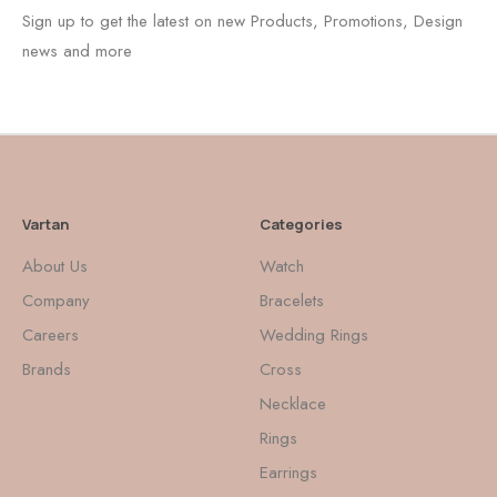
Sign up to get the latest on new Products, Promotions, Design
news and more
Vartan
Categories
About Us
Watch
Company
Bracelets
Careers
Wedding Rings
Brands
Cross
Necklace
Rings
Earrings