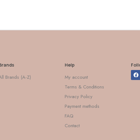
Brands
Help
Fol
All Brands (A-Z)
My account
Terms & Conditions
Privacy Policy
Payment methods
FAQ
Contact