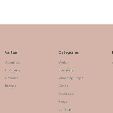
Vartan
Categories
About Us
Watch
Company
Bracelets
Careers
Wedding Rings
Brands
Cross
Necklace
Rings
Earrings