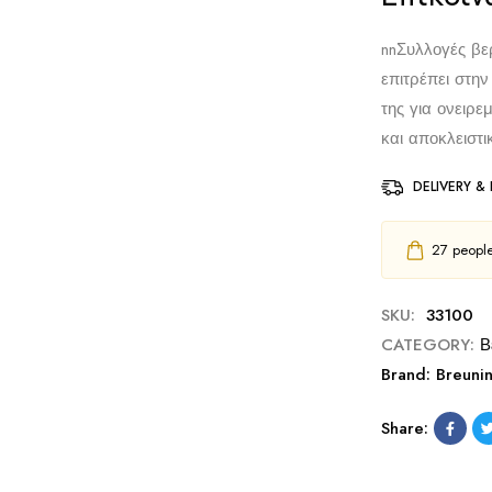
nn
Συλλογές βερ
επιτρέπει στην
της για ονειρε
και αποκλειστι
DELIVERY &
27
people 
SKU:
33100
CATEGORY:
Β
Brand:
Breuni
Share: