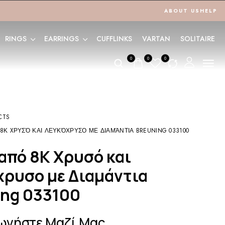
ABOUT US
HELP
RINGS
EARRINGS
CUFFLINKS
VARTAN
SOLITAIRE
0
0
0
CTS
8Κ XΡΥΣΌ ΚΑΙ ΛΕΥΚΌΧΡΥΣΟ ΜΕ ΔΙΑΜΆΝΤΙΑ BREUNING 033100
χρυσο με Διαμάντια
ing 033100
ωνήστε Μαζί Μας