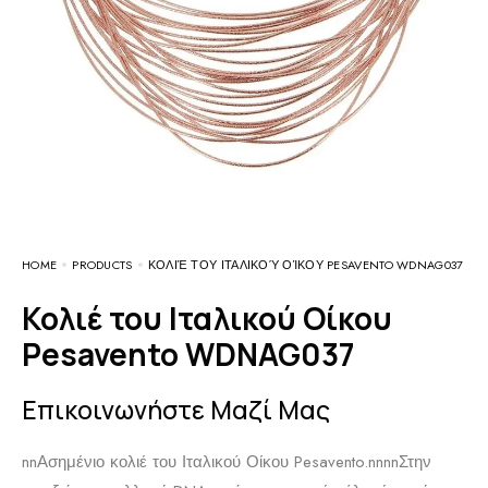
HOME
PRODUCTS
ΚΟΛΙΈ ΤΟΥ ΙΤΑΛΙΚΟΎ ΟΊΚΟΥ PESAVENTO WDNAG037
Κολιέ του Ιταλικού Οίκου
Pesavento WDNAG037
Επικοινωνήστε Μαζί Μας
nn
Ασημένιο κολιέ του Ιταλικού Οίκου Pesavento.
nnnn
Στην