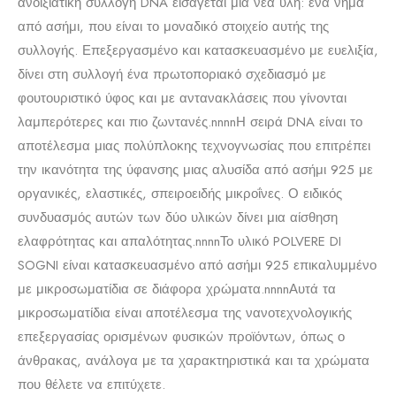
ανοιξιάτικη συλλογή DNA εισάγεται μια νέα ύλη: ένα νήμα
από ασήμι, που είναι το μοναδικό στοιχείο αυτής της
συλλογής. Επεξεργασμένο και κατασκευασμένο με ευελιξία,
δίνει στη συλλογή ένα πρωτοποριακό σχεδιασμό με
φουτουριστικό ύφος και με αντανακλάσεις που γίνονται
λαμπερότερες και πιο ζωντανές.
nnnn
Η σειρά DNA είναι το
αποτέλεσμα μιας πολύπλοκης τεχνογνωσίας που επιτρέπει
την ικανότητα της ύφανσης μιας αλυσίδα από ασήμι 925 με
οργανικές, ελαστικές, σπειροειδής μικροΐνες. Ο ειδικός
συνδυασμός αυτών των δύο υλικών δίνει μια αίσθηση
ελαφρότητας και απαλότητας.
nnnn
Το υλικό POLVERE DI
SOGNI είναι κατασκευασμένο από ασήμι 925 επικαλυμμένο
με μικροσωματίδια σε διάφορα χρώματα.
nnnn
Αυτά τα
μικροσωματίδια είναι αποτέλεσμα της νανοτεχνολογικής
επεξεργασίας ορισμένων φυσικών προϊόντων, όπως ο
άνθρακας, ανάλογα με τα χαρακτηριστικά και τα χρώματα
που θέλετε να επιτύχετε.