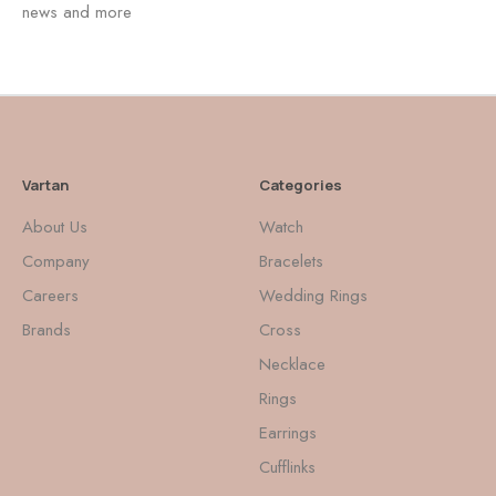
news and more
Vartan
Categories
About Us
Watch
Company
Bracelets
Careers
Wedding Rings
Brands
Cross
Necklace
Rings
Earrings
Cufflinks