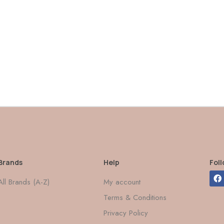
Brands
Help
Fol
All Brands (A-Z)
My account
Terms & Conditions
Privacy Policy