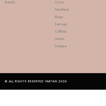
Brands
Cross
Necklace
Rings
Earrings
Cufflinks
Vartan
Solitaire
© ALL RIGHTS RESERVED VARTAN 2026