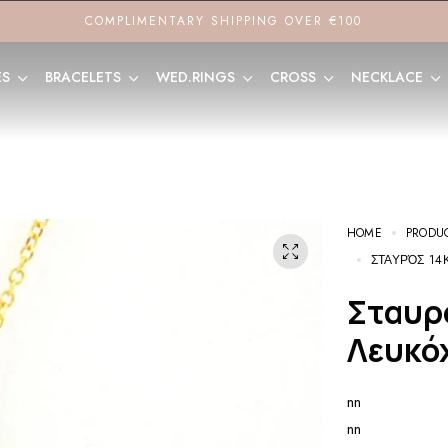
COMPLIMENTARY SHIPPING OVER €100
ES
BRACELETS
WED.RINGS
CROSS
NECKLACE
HOME
PRODU
ΣΤΑΥΡΌΣ 14
Σταυρός 14Κ Καράτια Χρυσό και
Λευκό
nn
nn