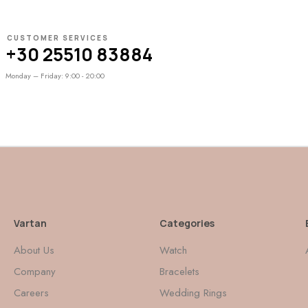
CUSTOMER SERVICES
+30 25510 83884
Monday – Friday: 9:00 - 20:00
Vartan
Categories
About Us
Watch
Company
Bracelets
Careers
Wedding Rings