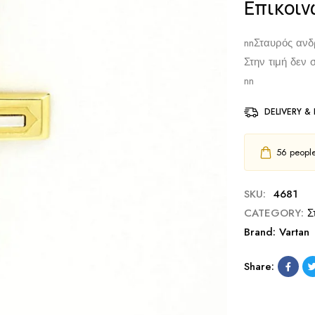
Επικοιν
nn
Σταυρός ανδ
Στην τιμή δεν 
nn
DELIVERY &
56
people 
SKU:
4681
CATEGORY:
Σ
Brand:
Vartan
Share: