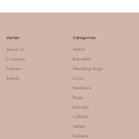
Vartan
Categories
About Us
Watch
Company
Bracelets
Careers
Wedding Rings
Brands
Cross
Necklace
Rings
Earrings
Cufflinks
Vartan
Solitaire